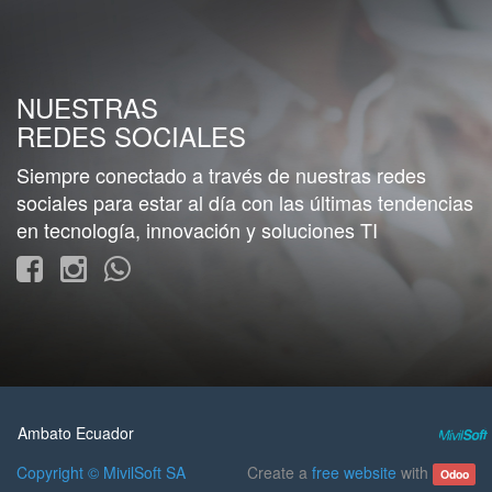
NUESTRAS
REDES SOCIALES
Siempre conectado a través de nuestras redes
sociales para estar al día con las últimas tendencias
en tecnología, innovación y soluciones TI
Ambato Ecuador
Copyright ©
MivilSoft SA
Create a
free website
with
Odoo